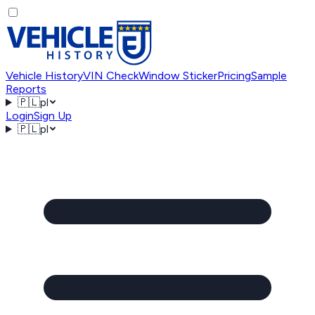
Vehicle History
VIN Check
Window Sticker
Pricing
Sample
Reports
🇵🇱
pl
Login
Sign Up
🇵🇱
pl