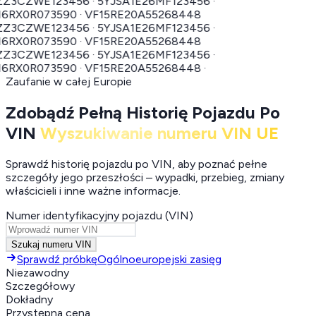
CZWE123456 · 5YJSA1E26MF123456 ·
RX0R073590 · VF15RE20A55268448
CZWE123456 · 5YJSA1E26MF123456 ·
RX0R073590 · VF15RE20A55268448
CZWE123456 · 5YJSA1E26MF123456 ·
RX0R073590 · VF15RE20A55268448 ·
Zaufanie w całej Europie
Zdobądź Pełną Historię Pojazdu Po
VIN
Wyszukiwanie numeru VIN UE
Sprawdź historię pojazdu po VIN, aby poznać pełne
szczegóły jego przeszłości – wypadki, przebieg, zmiany
właścicieli i inne ważne informacje.
Numer identyfikacyjny pojazdu (VIN)
Szukaj numeru VIN
Sprawdź próbkę
Ogólnoeuropejski zasięg
Niezawodny
Szczegółowy
Dokładny
Przystępna cena