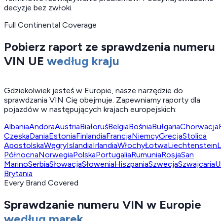
decyzje bez zwłoki.
Full Continental Coverage
Pobierz raport ze sprawdzenia numeru
VIN UE
według kraju
Gdziekolwiek jesteś w Europie, nasze narzędzie do
sprawdzania VIN Cię obejmuje. Zapewniamy raporty dla
pojazdów w następujących krajach europejskich:
Albania
Andora
Austria
Białoruś
Belgia
Bośnia
Bułgaria
Chorwacja
Czeska
Dania
Estonia
Finlandia
Francja
Niemcy
Grecja
Stolica
Apostolska
Węgry
Islandia
Irlandia
Włochy
Łotwa
Liechtenstein
L
Północna
Norwegia
Polska
Portugalia
Rumunia
Rosja
San
Marino
Serbia
Słowacja
Słowenia
Hiszpania
Szwecja
Szwajcaria
U
Brytania
Every Brand Covered
Sprawdzanie numeru VIN w Europie
według marek