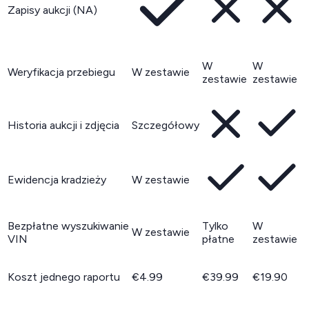
Zapisy aukcji (NA)
W
W
Weryfikacja przebiegu
W zestawie
zestawie
zestawie
Historia aukcji i zdjęcia
Szczegółowy
Ewidencja kradzieży
W zestawie
Bezpłatne wyszukiwanie
Tylko
W
W zestawie
VIN
płatne
zestawie
Koszt jednego raportu
€4.99
€39.99
€19.90