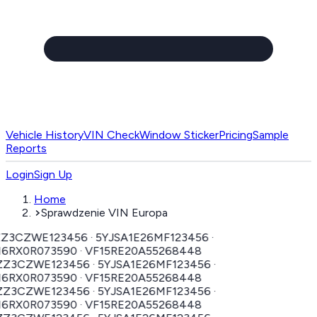
Vehicle History
VIN Check
Window Sticker
Pricing
Sample
Reports
Login
Sign Up
Home
Sprawdzenie VIN Europa
CZWE123456 · 5YJSA1E26MF123456 ·
RX0R073590 · VF15RE20A55268448
CZWE123456 · 5YJSA1E26MF123456 ·
RX0R073590 · VF15RE20A55268448
CZWE123456 · 5YJSA1E26MF123456 ·
RX0R073590 · VF15RE20A55268448