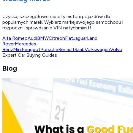
Uzyskaj szczegółowe raporty historii pojazdów dla
popularnych marek. Wybierz markę swojego samochodu i
rozpocznij sprawdzanie VIN natychmiast!
Alfa Romeo
Audi
BMW
Citreon
Fiat
Jaguar
Land
Rover
Mercedes-
Benz
Mini
Peugeot
Porsche
Renault
Saab
Volkswagen
Volvo
Expert Car Buying Guides
Blog